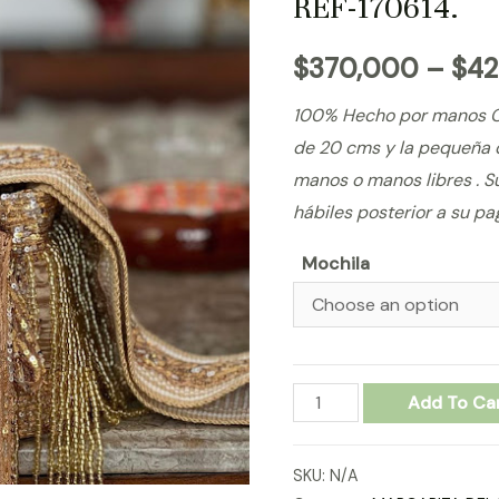
REF-170614.
$
370,000
–
$
4
100% Hecho por manos C
de 20 cms y la pequeña 
manos o manos libres . Su
hábiles posterior a su pa
Mochila
MOCHILAS-
Add To Ca
MARGARITA-
DEL-
SKU:
N/A
MAR-