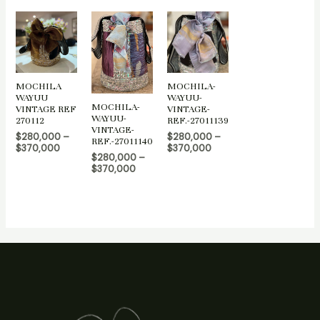
MOCHILA
MOCHILA-
WAYUU
WAYUU-
MOCHILA-
VINTAGE REF
VINTAGE-
WAYUU-
270112
REF.-27011139
VINTAGE-
$
280,000
–
$
280,000
–
REF.-27011140
$
370,000
$
370,000
$
280,000
–
$
370,000