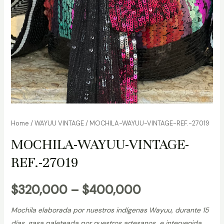
Home
/
WAYUU VINTAGE
/ MOCHILA-WAYUU-VINTAGE-REF.-27019
MOCHILA-WAYUU-VINTAGE-
REF.-27019
$
320,000
–
$
400,000
Mochila elaborada por nuestros indígenas Wayuu, durante 15
días, gasa paleteada por nuestros artesanos e intervenida