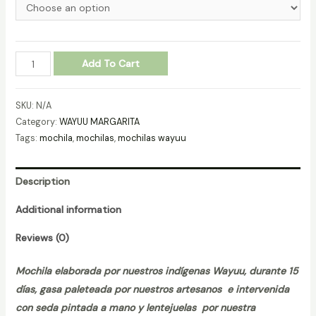
MOCHILA
Add To Cart
WAYUU
MARGARITA
SKU:
N/A
REF.
Category:
WAYUU MARGARITA
31085
Tags:
mochila
,
mochilas
,
mochilas wayuu
quantity
Description
Additional information
Reviews (0)
Mochila elaborada por nuestros indígenas Wayuu, durante 15
días, gasa paleteada por nuestros artesanos e intervenida
con seda pintada a mano y lentejuelas por nuestra