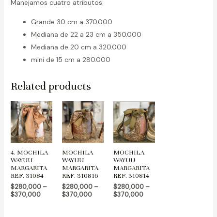
Manejamos cuatro atributos:
Grande 30 cm a 370.000
Mediana de 22 a 23 cm a 350.000
Mediana de 20 cm a 320.000
mini de 15 cm a 280.000
Related products
4. MOCHILA
MOCHILA
MOCHILA
WAYUU
WAYUU
WAYUU
MARGARITA
MARGARITA
MARGARITA
REF. 31084
REF. 310816
REF. 310814
$
280,000
–
$
280,000
–
$
280,000
–
$
370,000
$
370,000
$
370,000